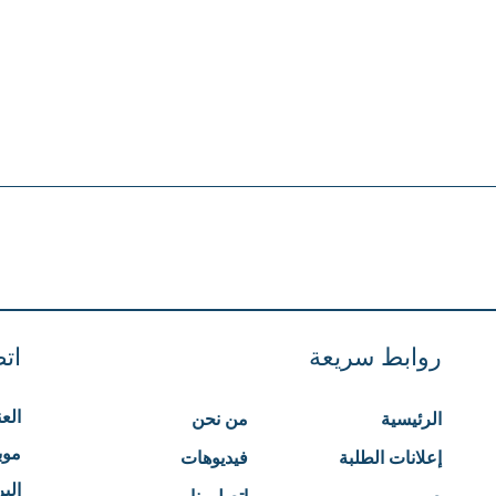
روابط سريعة
اتص
الع
الرئيسية
من نحن
موب
إعلانات الطلبة
فيديوهات
البر