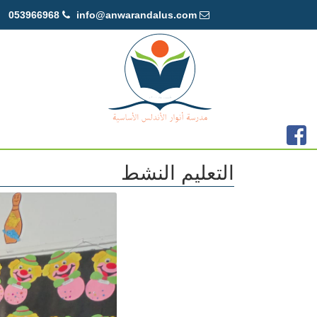
053966968
info@anwarandalus.com
الرئيسية
إعلانات الطلبة
التعليم النشط